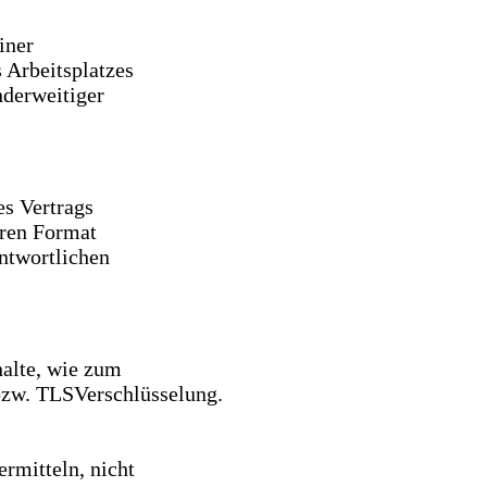
iner
 Arbeitsplatzes
nderweitiger
es Vertrags
aren Format
antwortlichen
halte, wie zum
 bzw. TLSVerschlüsselung.
rmitteln, nicht