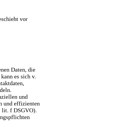
eschieht vor
enen Daten, die
kann es sich v.
taktdaten,
deln.
nziellen und
n und effizienten
1 lit. f DSGVO).
ungspflichten