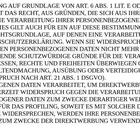
 AUF GRUNDLAGE VON ART. 6 ABS. 1 LIT. E O
IT DAS RECHT, AUS GRÜNDEN, DIE SICH AUS I
DIE VERARBEITUNG IHRER PERSONENBEZOGENE
ES GILT AUCH FÜR EIN AUF DIESE BESTIMMU
ECHTSGRUNDLAGE, AUF DENEN EINE VERARBEIT
NSCHUTZERKLÄRUNG. WENN SIE WIDERSPRUCH
EN PERSONENBEZOGENEN DATEN NICHT MEHR 
GENDE SCHUTZWÜRDIGE GRÜNDE FÜR DIE VER
ESSEN, RECHTE UND FREIHEITEN ÜBERWIEGEN 
ELTENDMACHUNG, AUSÜBUNG ODER VERTEIDIG
UCH NACH ART. 21 ABS. 1 DSGVO).
ENEN DATEN VERARBEITET, UM DIREKTWERBU
DERZEIT WIDERSPRUCH GEGEN DIE VERARBEITU
OGENER DATEN ZUM ZWECKE DERARTIGER W
 FÜR DAS PROFILING, SOWEIT ES MIT SOLCHER
E WIDERSPRECHEN, WERDEN IHRE PERSONENB
 ZUM ZWECKE DER DIREKTWERBUNG VERWEND