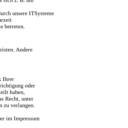
s sich z. B. um
durch unsere ITSysteme
hrzeit
e betreten.
eisten. Andere
 Ihrer
richtigung oder
eilt haben,
s Recht, unter
 zu verlangen.
 der im Impressum