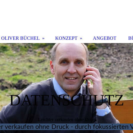
OLIVER BÜCHEL
KONZEPT
ANGEBOT
B
DATENSCHUTZ
Leichter verkaufen ohne Druck
er verkaufen ohne Druck - durch fokussierten V